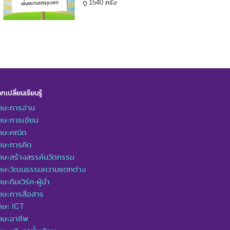
ดู 1540 ครั้ง
กเปลี่ยนเรียนรู้
กษะการอ่าน
กษะการเขียน
ักษะคณิต
กษะการคิด
กษะสร้างสรรค์นวัตกรรม
ักษะวัฒนธรรมความแตกต่าง
กษะทีมเวิร์ค-ผู้นำ
กษะการสื่อสาร
กษะ ICT
กษะอาชีพ