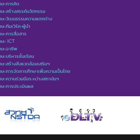
กษะการคิด
กษะสร้างสรรค์นวัตกรรม
ักษะวัฒนธรรมความแตกต่าง
กษะทีมเวิร์ค-ผู้นำ
กษะการสื่อสาร
กษะ ICT
กษะอาชีพ
กษะบริหารชั้นเรียน
กษะสร้างสิ่งแวดล้อมเสริมฯ
กษะการจัดการศึกษาเพื่อความเป็นไทย
กษะความร่วมมือระหว่างสถาบันฯ
ักษะการประเมินผล