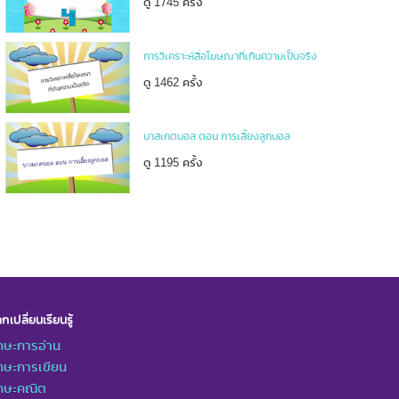
ดู 1745 ครั้ง
การวิเคราะห์สื่อโฆษณาที่เกินความเป็นจริง
ดู 1462 ครั้ง
บาสเกตบอล ตอน การเลี้ยงลูกบอล
ดู 1195 ครั้ง
กเปลี่ยนเรียนรู้
กษะการอ่าน
กษะการเขียน
ักษะคณิต