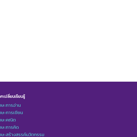
กเปลี่ยนเรียนรู้
กษะการอ่าน
กษะการเขียน
ักษะคณิต
กษะการคิด
กษะสร้างสรรค์นวัตกรรม