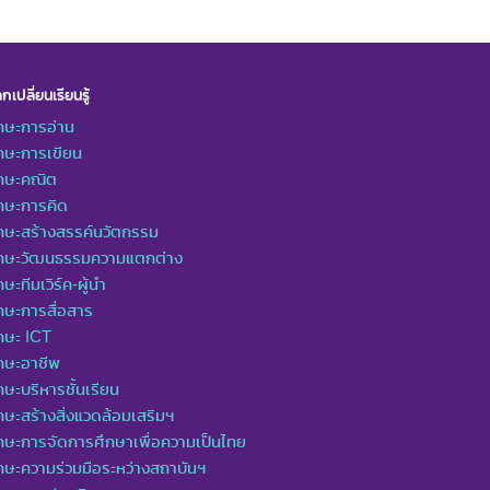
กเปลี่ยนเรียนรู้
กษะการอ่าน
กษะการเขียน
ักษะคณิต
กษะการคิด
กษะสร้างสรรค์นวัตกรรม
ักษะวัฒนธรรมความแตกต่าง
กษะทีมเวิร์ค-ผู้นำ
กษะการสื่อสาร
กษะ ICT
กษะอาชีพ
กษะบริหารชั้นเรียน
กษะสร้างสิ่งแวดล้อมเสริมฯ
กษะการจัดการศึกษาเพื่อความเป็นไทย
กษะความร่วมมือระหว่างสถาบันฯ