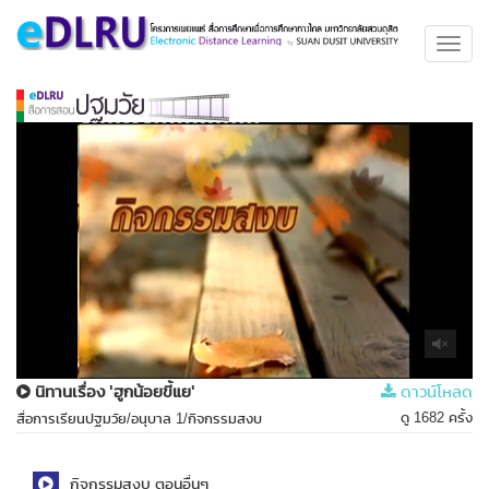
Toggl
navig
นิทานเรื่อง 'ฮูกน้อยขี้แย'
ดาวน์โหลด
ดู 1682 ครั้ง
สื่อการเรียนปฐมวัย/อนุบาล 1/กิจกรรมสงบ
กิจกรรมสงบ ตอนอื่นๆ