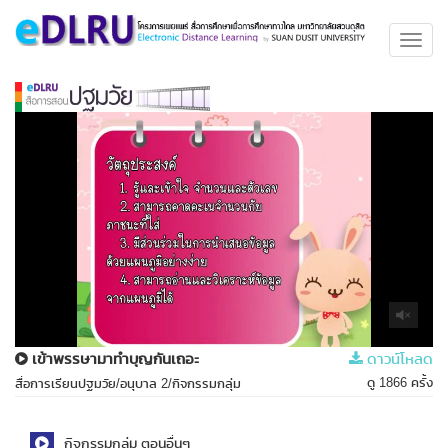
Toggl
navig
เข้าพรรษามาทำบุญกันเถอะ
ดาวน์โหลด
ดู 1866 ครั้ง
สื่อการเรียนปฐมวัย/อนุบาล 2/กิจกรรมกลุ่ม
กิจกรรมกลุ่ม ตอนอื่นๆ