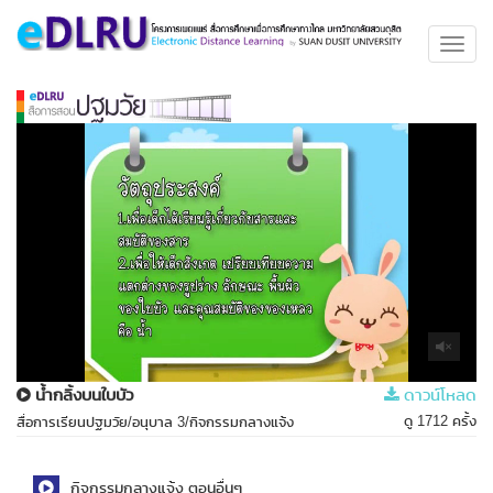
Toggl
navig
น้ำกลิ้งบนใบบัว
ดาวน์โหลด
ดู 1712 ครั้ง
สื่อการเรียนปฐมวัย/อนุบาล 3/กิจกรรมกลางแจ้ง
กิจกรรมกลางแจ้ง ตอนอื่นๆ