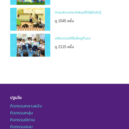
การแสดงบทบาทสมมุติให้ผู้อื่นรับรู้
ดู 1545 ครั้ง
เครื่องดนตรีชิ้นนี้หนูทำเอง
ดู 2115 ครั้ง
ปฐมวัย
กิจกรรมกลางแจ้ง
กิจกรรมกลุ่ม
กิจกรรมนิทาน
กิจกรรมสงบ