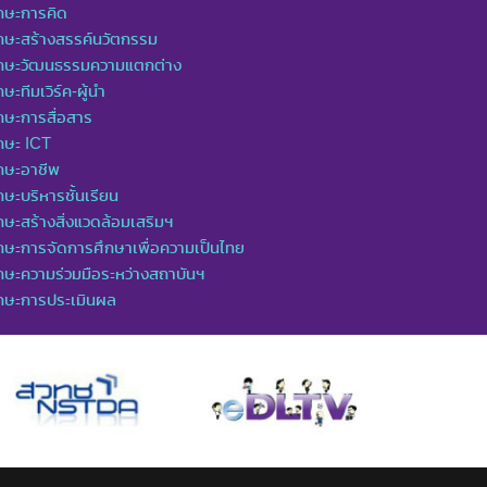
กษะการคิด
กษะสร้างสรรค์นวัตกรรม
ักษะวัฒนธรรมความแตกต่าง
กษะทีมเวิร์ค-ผู้นำ
กษะการสื่อสาร
กษะ ICT
กษะอาชีพ
กษะบริหารชั้นเรียน
กษะสร้างสิ่งแวดล้อมเสริมฯ
กษะการจัดการศึกษาเพื่อความเป็นไทย
กษะความร่วมมือระหว่างสถาบันฯ
ักษะการประเมินผล