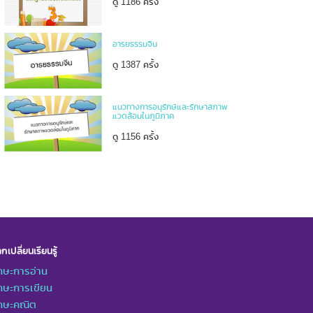
ดู 1186 ครั้ง
อารยธรรมจีน
ดู 1387 ครั้ง
แนวทางการอนุรักษ์และรักษาสภาพ
แวดล้อมในภูมิภาค
ดู 1156 ครั้ง
กเปลี่ยนเรียนรู้
กษะการอ่าน
กษะการเขียน
ักษะคณิต