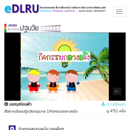
Toggl
navig
มอญซ่อนผ้า
ดาวน์โหลด
ดู 4751 ครั้ง
สื่อการเรียนปฐมวัย/อนุบาล 1/กิจกรรมกลางแจ้ง
กิจกรรมกลางแจ้ง ตอนอื่นๆ