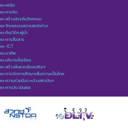
ักษะคณิต
กษะการคิด
กษะสร้างสรรค์นวัตกรรม
ักษะวัฒนธรรมความแตกต่าง
กษะทีมเวิร์ค-ผู้นำ
กษะการสื่อสาร
กษะ ICT
กษะอาชีพ
กษะบริหารชั้นเรียน
กษะสร้างสิ่งแวดล้อมเสริมฯ
กษะการจัดการศึกษาเพื่อความเป็นไทย
กษะความร่วมมือระหว่างสถาบันฯ
ักษะการประเมินผล