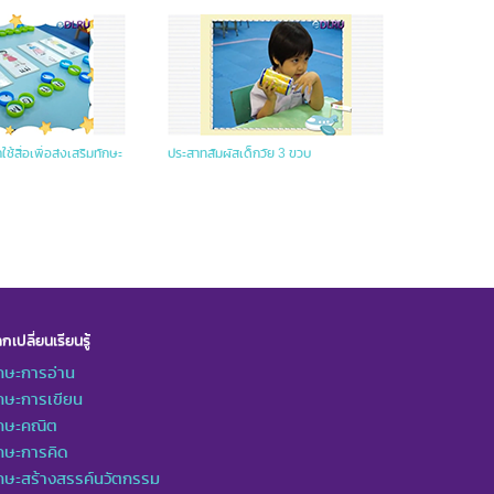
ช้สื่อเพื่อส่งเสริมทักษะ
ประสาทสัมผัสเด็กวัย 3 ขวบ
กเปลี่ยนเรียนรู้
กษะการอ่าน
กษะการเขียน
ักษะคณิต
กษะการคิด
กษะสร้างสรรค์นวัตกรรม