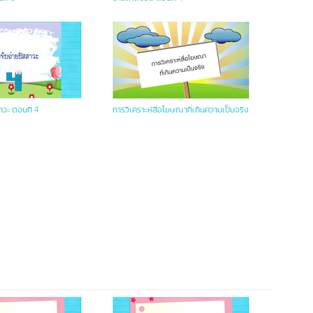
าวะ ตอนที่ 4
การวิเคราะห์สื่อโฆษณาที่เกินความเป็นจริง