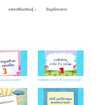
แลกเปลี่ยนเรียนรู้
ข้อมูลโครงการ
นและเหงือก ตอนที่ 3
การฝึกทักษะการวิ่ง ก้าว กระโดด ตอนที่ 1