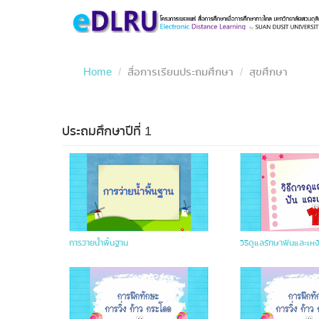
Home
สื่อการเรียนประถมศึกษา
สุขศึกษา
ประถมศึกษาปีที่ 1
การว่ายน้ำพื้นฐาน
วิธีดูแลรักษาฟันและเหง