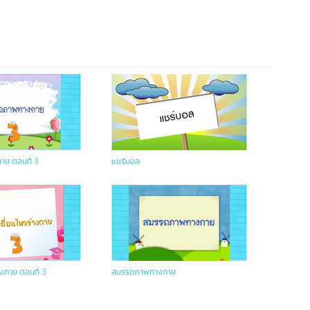
ย ตอนที่ 3
แชร์บอล
างกาย ตอนที่ 3
สมรรถภาพทางกาย