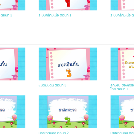
 ตอนที่ 3
ระบบกล้ามเนื้อ ตอนที่ 1
ระบบกล้ามเนื้อ ต
แบดมินตัน ตอนที่ 3
ลักษณะของครอบ
ไทย ตอนที่ 1
บาสเกตบอล ตอนที่ 2
บาสเกตบอล ตอนท