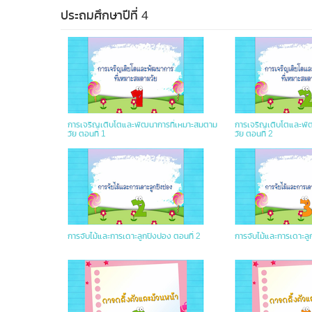
ประถมศึกษาปีที่ 4
การเจริญเติบโตและพัฒนาการที่เหมาะสมตาม
การเจริญเติบโตและพั
วัย ตอนที่ 1
วัย ตอนที่ 2
การจับไม้และการเดาะลูกปิงปอง ตอนที่ 2
การจับไม้และการเดาะลู