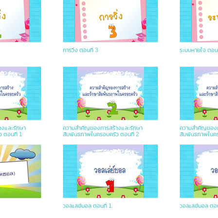
การวิ่ง ตอนที่ 3
ระบบหายใจ ตอนท
างและรักษา
ความสำคัญของการสร้างและรักษา
ความสำคัญของก
 ตอนที่ 1
สัมพันธภาพในครอบครัว ตอนที่ 2
สัมพันธภาพในคร
วอลเล่ย์บอล ตอนที่ 1
วอลเล่ย์บอล ตอน