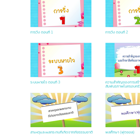
การวิ่ง ตอนที่ 1
การวิ่ง ตอนที่ 2
ระบบหายใจ ตอนที่ 3
ความสำคัญของการสร้
สัมพันธภาพในครอบครัว
สาเหตุและผลกระทบที่เกิดจากภัยธรรมชาติ
พลศึกษา (ฟุตซอล)