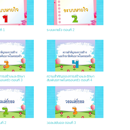
ี่ 1
ระบบหายใจ ตอนที่ 2
ารสร้างและรักษา
ความสำคัญของการสร้างและรักษา
อบครัว ตอนที่ 3
สัมพันธภาพในครอบครัว ตอนที่ 4
ที่ 2
วอลเล่ย์บอล ตอนที่ 3