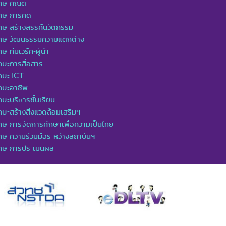
ักษะคณิต
กษะการคิด
กษะสร้างสรรค์นวัตกรรม
ักษะวัฒนธรรมความแตกต่าง
กษะทีมเวิร์ค-ผู้นำ
กษะการสื่อสาร
กษะ ICT
กษะอาชีพ
กษะบริหารชั้นเรียน
กษะสร้างสิ่งแวดล้อมเสริมฯ
กษะการจัดการศึกษาเพื่อความเป็นไทย
กษะความร่วมมือระหว่างสถาบันฯ
ักษะการประเมินผล