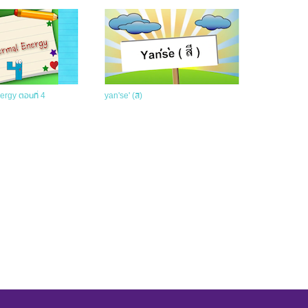
rgy ตอนที่ 4
yan'se' (สี)