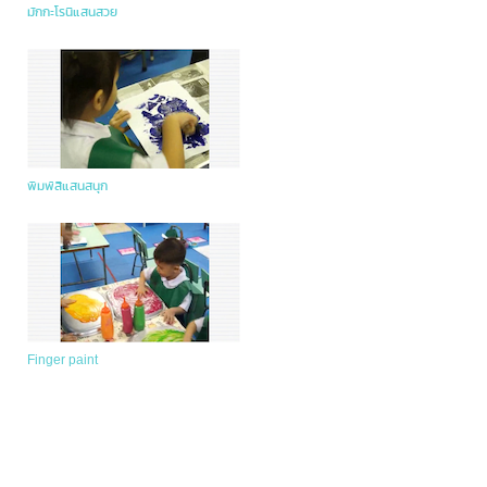
มักกะโรนีแสนสวย
พิมพ์สีแสนสนุก
Finger paint