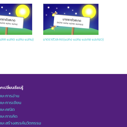
่กก แม่กด แม่กบ แม่กน)
มาตราตัวสะกด(แม่กง แม่กม แม่เกย แม่เกอว)
กเปลี่ยนเรียนรู้
กษะการอ่าน
กษะการเขียน
ักษะคณิต
กษะการคิด
กษะสร้างสรรค์นวัตกรรม