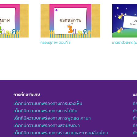
กลอนสุภาพ ตอนที่ 3
มาตราตัวสะกด(แม
การศึกษาพิเศษ
แล
เด็กที่มีความบกพร่องทางการมองเห็น
ทั
เด็กที่มีความบกพร่องทางการได้ยิน
ทั
เด็กที่มีความบกพร่องทางการพูดและภาษา
ท
เด็กที่มีความบกพร่องทางสติปัญญา
ทั
เด็กที่มีความบกพร่องทางร่างกายและการเคลื่อนไหว
ทั