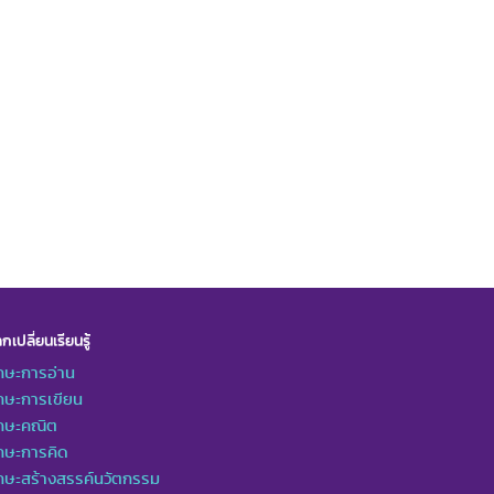
กเปลี่ยนเรียนรู้
กษะการอ่าน
กษะการเขียน
ักษะคณิต
กษะการคิด
กษะสร้างสรรค์นวัตกรรม